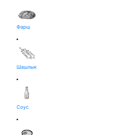
Фарш
Шашлык
Соус