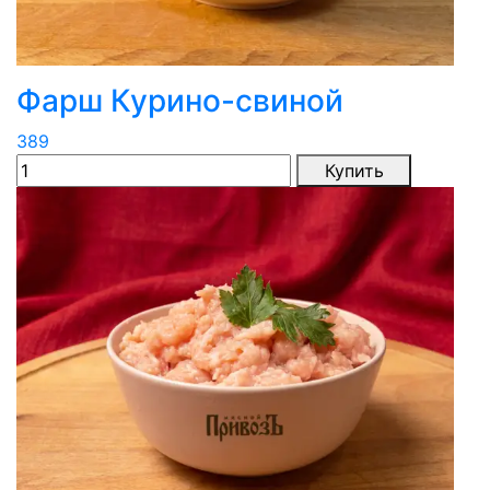
Фарш Курино-свиной
389
Купить