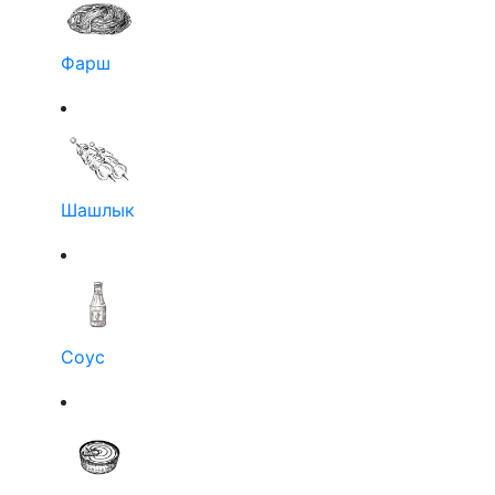
Фарш
Шашлык
Соус